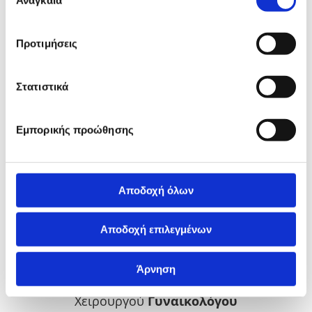
συγκατάθεσης
Παθολογία τραχήλου - Κολποσκόπηση (HPV
Κονδυλώματα - Λοιμώξεις)
Διάγνωση και θεραπεία συνδρόμου πολυκυστικών
Προτιμήσεις
ωοθηκών
Διερεύνηση - Θεραπεία υπογονιμότητας
Εμμηνόπαυση
Στατιστικά
Έλεγχος μαστού
Ετήσιος γυναικολογικός έλεγχος
Εμπορικής προώθησης
Τεστ ΠΑΠ - Γυναικολογικός υπέρηχος - Ψηλάφηση
μαστών
Πρόληψη οστεοπόρωσης
Ουρογυναικολογία
Αποδοχή όλων
Αποδοχή επιλεγμένων
Άρνηση
Επισκεφτείτε, το ιατρείο της Μαιευτήρος
Χειρουργού
Γυναικολόγου