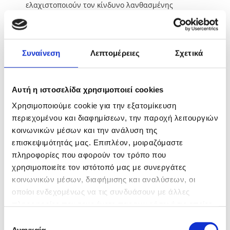
ελαχιστοποιούν τον κίνδυνο λανθασμένης
διάγνωσης.
Η ιατρός γυναικολόγος, επίσης, ενημερώνεται σε
τακτά χρονικά διαστήματα για όλες τις εξελίξεις
Συναίνεση
Λεπτομέρειες
Σχετικά
στην σύγχρονη ιατρική και εφαρμόζει καινοτόμες
μεθόδους, με μοναδικό και βασικό κανόνα την
ασφάλεια και την υγεία της κάθε γυναίκας
Αυτή η ιστοσελίδα χρησιμοποιεί cookies
προσφέροντας υπηρεσίες, όπως:
Χρησιμοποιούμε cookie για την εξατομίκευση
περιεχομένου και διαφημίσεων, την παροχή λειτουργιών
κοινωνικών μέσων και την ανάλυση της
επισκεψιμότητάς μας. Επιπλέον, μοιραζόμαστε
Παρακολούθηση κύησης - τοκετού
Παρακολούθηση κύησης υψηλού κινδύνου
πληροφορίες που αφορούν τον τρόπο που
Καρδιοτοκογραφία εμβρύου – Βιοφυσικό προφίλ
χρησιμοποιείτε τον ιστότοπό μας με συνεργάτες
εμβρύου
κοινωνικών μέσων, διαφήμισης και αναλύσεων, οι
Παρακολούθηση λοχείας και θηλασμού
οποίοι ενδεχομένως να τις συνδυάσουν με άλλες
Κλασική γυναικολογία
πληροφορίες που τους έχετε παραχωρήσει ή τις οποίες
Γυναικολογικές επεμβάσεις (κοιλιακές, κολπικές)
έχουν συλλέξει σε σχέση με την από μέρους σας χρήση
Λαπαροσκόπηση - Υστεροσκόπηση
Επιλογή
των υπηρεσιών τους.
Ινομυώματα, ενδομητριώματα, ολική υστερεκτομή
Αναγκαία